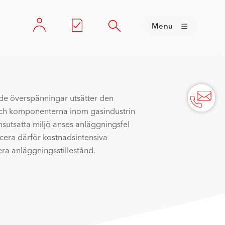
Menu
de överspänningar utsätter den
och komponenterna inom gasindustrin
nsutsatta miljö anses anläggningsfel
ducera därför kostnadsintensiva
era anläggningsstillestånd.