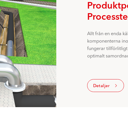
Produktpo
Processte
Allt från en enda käl
komponenterna inom 
fungerar tillförlitl
optimalt samordna
Detaljer