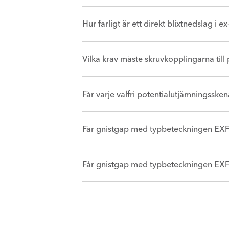
Hur farligt är ett direkt blixtnedslag i e
Vilka krav måste skruvkopplingarna till
Får varje valfri potentialutjämningsske
Får gnistgap med typbeteckningen EXFS
Får gnistgap med typbeteckningen EXFS