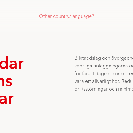
Other country/language?
dar
Blixtnedslag och övergåen
känsliga anläggningarna 
ns
för fara. I dagens konkurre
vara ett allvarligt hot. Re
driftsstörningar och minim
ar