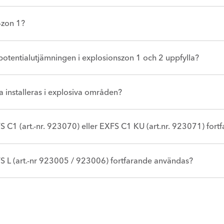
x-zon 1?
 potentialutjämningen i explosionszon 1 och 2 uppfylla?
na installeras i explosiva områden?
 C1 (art.-nr. 923070) eller EXFS C1 KU (art.nr. 923071) for
 L (art.-nr 923005 / 923006) fortfarande användas?