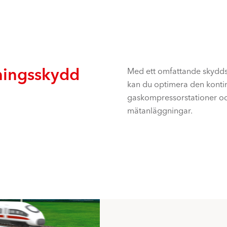
ningsskydd
Med ett omfattande skydd
kan du optimera den kontin
gaskompressorstationer och
mätanläggningar.