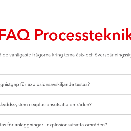
FAQ Processtekni
å de vanligaste frågorna kring tema åsk- och överspänningssk
 gnistgap för explosionsavskiljande testas?
åskskyddssystem i explosionsutsatta områden?
tas för anläggningar i explosionsutsatta områden?