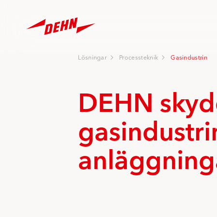
Skip
to
main
content
Lösningar
Processteknik
Gasindustrin
DEHN skyd
gasindustri
anläggning