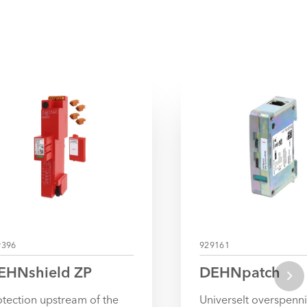
9396
929161
EHNshield ZP
DEHNpatch
otection upstream of the
Universelt overspenn