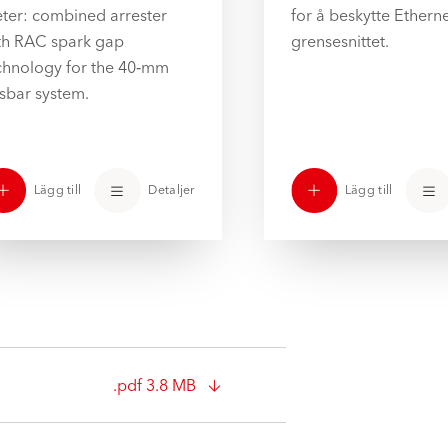
ter: combined arrester
for å beskytte Etherne
th RAC spark gap
grensesnittet.
chnology for the 40‑mm
sbar system.
Lägg till
Detaljer
Lägg till
.pdf 3.8 MB