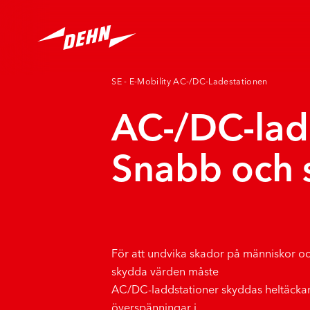
Skip
to
main
content
SE - E-Mobility AC-/DC-Ladestationen
AC-/DC-lad
Snabb och 
För att undvika skador på människor oc
skydda värden måste
AC/DC-laddstationer skyddas heltäcka
överspänningar i