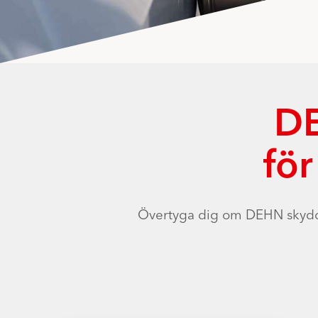
DE
fö
Övertyga dig om DEHN skyddsl