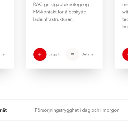
RAC-gnistgapteknologi og
me
FM-kontakt for å beskytte
wi
ladeinfrastrukturen.
te
bu
ljer
Lägg till
Detaljer
inät
Försörjningstrygghet i dag och i morgon