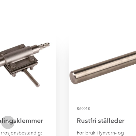
860010
blingsklemmer
Rustfri stålleder
orrosjonsbestandig:
For bruk i lynvern- og