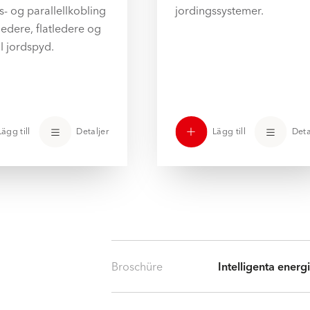
s- og parallellkobling
jordingssystemer.
ledere, flatledere og
il jordspyd.
Lägg till
Detaljer
Lägg till
Deta
Broschüre
Intelligenta energ