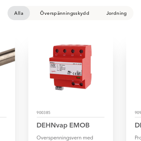
Alla
Överspänningsskydd
Jordning
900385
90
DEHNvap EMOB
D
Overspenningsvern med
Pr