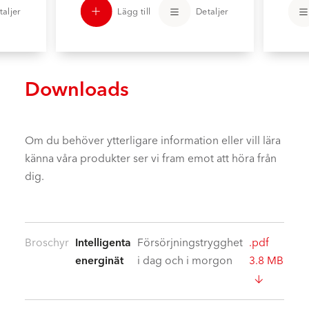
taljer
Lägg till
Detaljer
Downloads
Om du behöver ytterligare information eller vill lära
känna våra produkter ser vi fram emot att höra från
dig.
Broschyr
Intelligenta
Försörjningstrygghet
.pdf
energinät
i dag och i morgon
3.8 MB