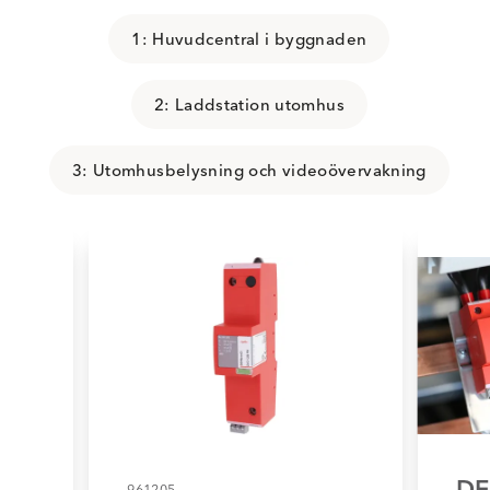
1: Huvudcentral i byggnaden
2: Laddstation utomhus
3: Utomhusbelysning och videoövervakning
DE
961205