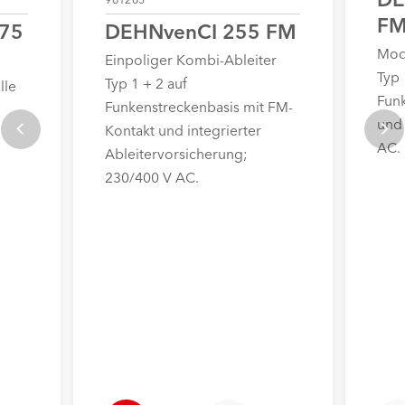
F
275
DEHNvenCI 255 FM
Mod
Einpoliger Kombi-Ableiter
Typ 
Typ 1 + 2 auf
lle
Fun
Funkenstreckenbasis mit FM-
und
Kontakt und integrierter
AC.
Ableitervorsicherung;
230/400 V AC.