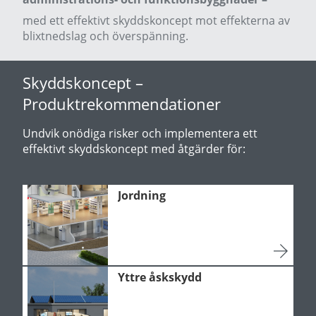
med ett effektivt skyddskoncept mot effekterna av
blixtnedslag och överspänning.
Skyddskoncept –
Produktrekommendationer
Undvik onödiga risker och implementera ett
effektivt skyddskoncept med åtgärder för:
Jordning
Yttre åskskydd