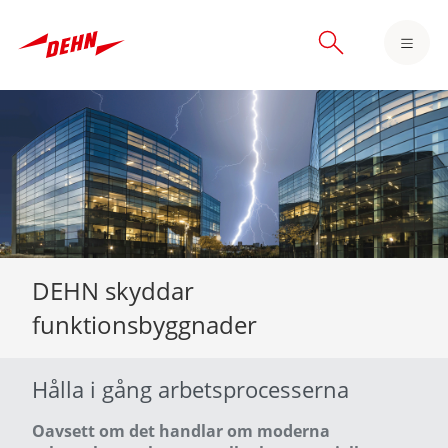
Skip
to
main
content
DEHN skyddar
funktionsbyggnader
Hålla i gång arbetsprocesserna
Oavsett om det handlar om moderna