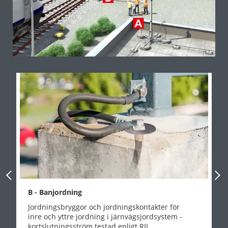
Previous Slide
Next
B - Banjordning
Jordningsbryggor och jordningskontakter för
inre och yttre jordning i järnvägsjordsystem -
kortslutningsström testad enligt RIL