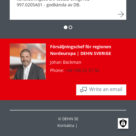
997.0205A01 - godkända av DB.
Försäljningschef för regionen
Nordeuropa | DEHN SVERIGE
Johan Bäckman
Phone:
+46 708 52 57 56
Write an email
© DEHN SE
Kontakta