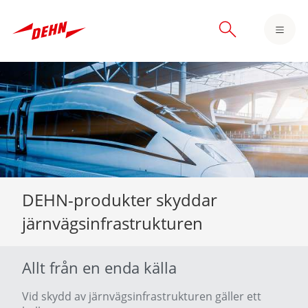
Skip
to
main
content
DEHN-produkter skyddar
järnvägsinfrastrukturen
Allt från en enda källa
Vid skydd av järnvägsinfrastrukturen gäller ett